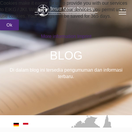
Cookies make it easier for us to provide you with our services
to EIKG / JKI. With the usage of our services you permit us to
use cookies. Your settings will be saved for 365 days.
Ok
More information
Imprint
BLOG
Di dalam blog ini tersedia pengumuman dan informasi
terbaru.