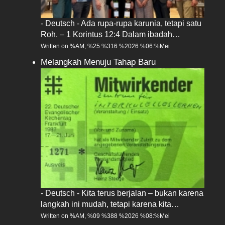
- Deutsch - Ada rupa-rupa karunia, tetapi satu
Roh. – 1 Korintus 12:4 Dalam ibadah…
Written on %AM, %25 %316 %2026 %06:%Mei
Melangkah Menuju Tahap Baru
- Deutsch - Kita terus berjalan – bukan karena
langkah ini mudah, tetapi karena kita…
Written on %AM, %09 %388 %2026 %08:%Mei