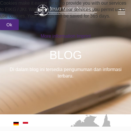
Cookies make it easier for us to provide you with our services
to EIKG / JKI. With the usage of our services you permit us to
use cookies. Your settings will be saved for 365 days.
Ok
More information
Imprint
BLOG
Di dalam blog ini tersedia pengumuman dan informasi
terbaru.