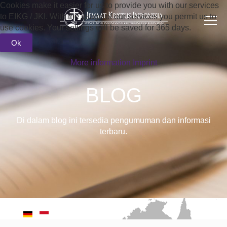
Cookies make it easier for us to provide you with our services
to EIKG / JKI. With the usage of our services you permit us to
use cookies. Your settings will be saved for 365 days.
Ok
More information
Imprint
BLOG
Di dalam blog ini tersedia pengumuman dan informasi
terbaru.