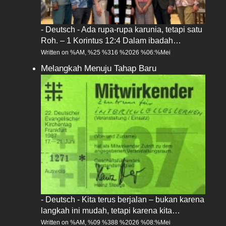
- Deutsch - Ada rupa-rupa karunia, tetapi satu
Roh. – 1 Korintus 12:4 Dalam ibadah…
Written on %AM, %25 %316 %2026 %06:%Mei
Melangkah Menuju Tahap Baru
- Deutsch - Kita terus berjalan – bukan karena
langkah ini mudah, tetapi karena kita…
Written on %AM, %09 %388 %2026 %08:%Mei