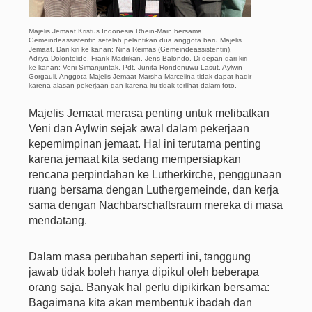
Majelis Jemaat Kristus Indonesia Rhein-Main bersama
Gemeindeassistentin setelah pelantikan dua anggota baru Majelis
Jemaat. Dari kiri ke kanan: Nina Reimas (Gemeindeassistentin),
Aditya Dolontelide, Frank Madrikan, Jens Balondo. Di depan dari kiri
ke kanan: Veni Simanjuntak, Pdt. Junita Rondonuwu-Lasut, Aylwin
Gorgauli. Anggota Majelis Jemaat Marsha Marcelina tidak dapat hadir
karena alasan pekerjaan dan karena itu tidak terlihat dalam foto.
Majelis Jemaat merasa penting untuk melibatkan
Veni dan Aylwin sejak awal dalam pekerjaan
kepemimpinan jemaat. Hal ini terutama penting
karena jemaat kita sedang mempersiapkan
rencana perpindahan ke Lutherkirche, penggunaan
ruang bersama dengan Luthergemeinde, dan kerja
sama dengan Nachbarschaftsraum mereka di masa
mendatang.
Dalam masa perubahan seperti ini, tanggung
jawab tidak boleh hanya dipikul oleh beberapa
orang saja. Banyak hal perlu dipikirkan bersama:
Bagaimana kita akan membentuk ibadah dan