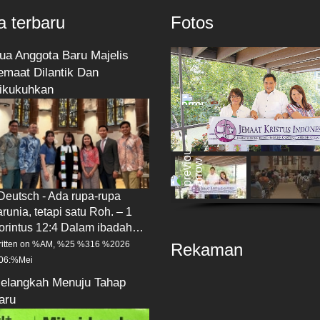
a terbaru
Fotos
ua Anggota Baru Majelis
emaat Dilantik Dan
ikukuhkan
 Deutsch - Ada rupa-rupa
arunia, tetapi satu Roh. – 1
orintus 12:4 Dalam ibadah…
itten on %AM, %25 %316 %2026
Rekaman
06:%Mei
elangkah Menuju Tahap
aru