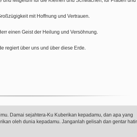
ebe und Mitgefühl für die Kleinen und Schwachen, für Frauen und
oßzügigkeit mit Hoffnung und Vertrauen.
Herr einen Geist der Heilung und Versöhnung.
e regiert über uns und über diese Erde.
gimu. Damai sejahtera-Ku Kuberikan kepadamu, dan apa yang
erikan oleh dunia kepadamu. Janganlah gelisah dan gentar hati