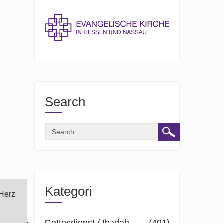
Search
Kategori
 Herz
Gottesdienst / Ibadah
(491)