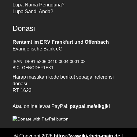
Lupa Nama Pengguna?
Lupa Sandi Anda?
Donasi
Rentamt im ERV Frankfurt und Offenbach
Evangelische Bank eG
IBAN: DE91 5206 0410 0004 0001 02
BIC: GENODEF1EK1
Harap masukan kode berikut sebagai referensi
donasi:
RT 1623
Atau online lewat PayPal:
paypal.me/eikgjki
© Copyright 2026
https://www.jki-rhein-main.de |