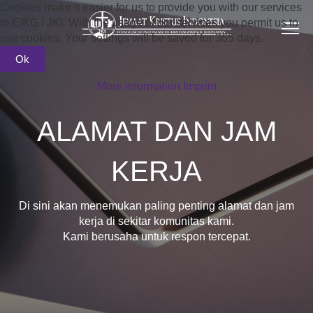
Cookies make it easier for us to provide you with our services
to EIKG / JKI. With the usage of our services you permit us to
use cookies. Your settings will be saved for 365 days.
Ok
More information
Imprint
ALAMAT DAN JAM
KERJA
Di sini akan menemukan paling penting alamat dan jam
kerja di sekitar komunitas kami.
Kami berusaha untuk respon tercepat.