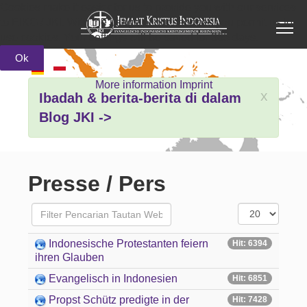
Cookies make it easier for us to provide you with our services
to EIKG / JKI. With the usage of our services you permit us to
use cookies. Your settings will be saved for 365 days.
Ok
More information
Imprint
x
Ibadah & berita-berita di dalam
Blog JKI ->
Presse / Pers
Filter
Tampilkan
Tidak Ditayangkan
#
Indonesische Protestanten feiern
Hit: 6394
ihren Glauben
Evangelisch in Indonesien
Hit: 6851
Propst Schütz predigte in der
Hit: 7428