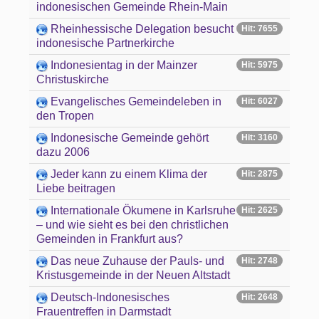
indonesischen Gemeinde Rhein-Main
Rheinhessische Delegation besucht
Hit: 7655
indonesische Partnerkirche
Indonesientag in der Mainzer
Hit: 5975
Christuskirche
Evangelisches Gemeindeleben in
Hit: 6027
den Tropen
Indonesische Gemeinde gehört
Hit: 3160
dazu 2006
Jeder kann zu einem Klima der
Hit: 2875
Liebe beitragen
Internationale Ökumene in Karlsruhe
Hit: 2625
– und wie sieht es bei den christlichen
Gemeinden in Frankfurt aus?
Das neue Zuhause der Pauls- und
Hit: 2748
Kristusgemeinde in der Neuen Altstadt
Deutsch-Indonesisches
Hit: 2648
Frauentreffen in Darmstadt