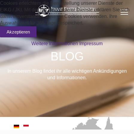
Cookies erleichtern die Bereitstellung unserer Dienste der
EIKG / JKI. Mit der Nutzung unserer Dienste erklären Sie sich
damit einverstanden, dass wir Cookies verwenden. Ihre
Auswahl wird für 365 Tage gespeichert.
Akzeptieren
Weitere Informationen
Impressum
BLOG
In unserem Blog findet ihr alle wichtigen Ankündigungen
und Informationen.