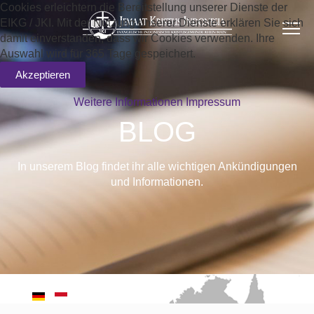
Cookies erleichtern die Bereitstellung unserer Dienste der
EIKG / JKI. Mit der Nutzung unserer Dienste erklären Sie sich
damit einverstanden, dass wir Cookies verwenden. Ihre
Auswahl wird für 365 Tage gespeichert.
Akzeptieren
Weitere Informationen
Impressum
BLOG
In unserem Blog findet ihr alle wichtigen Ankündigungen
und Informationen.